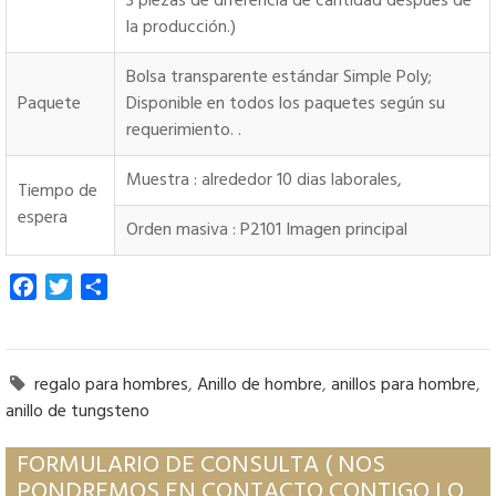
3 piezas de diferencia de cantidad después de
la producción.)
Bolsa transparente estándar Simple Poly;
Paquete
Disponible en todos los paquetes según su
requerimiento. .
Muestra : alrededor 10 dias laborales,
Tiempo de
espera
Orden masiva : P2101 Imagen principal
Facebook
Twitter
Share
regalo para hombres
,
Anillo de hombre
,
anillos para hombre
,

anillo de tungsteno
FORMULARIO DE CONSULTA ( NOS
PONDREMOS EN CONTACTO CONTIGO LO