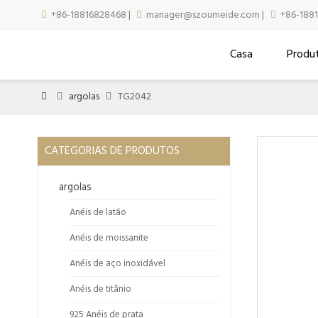
+86-18816828468
|
manager@szoumeide.com
|
+86-188



Casa
Produ
argolas
TG2042



CATEGORIAS DE PRODUTOS
argolas
Anéis de latão
Anéis de moissanite
Anéis de aço inoxidável
Anéis de titânio
925 Anéis de prata