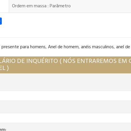
Ordem em massa : Parâmetro
k
tter
Partilhar
,
presente para homens
,
Anel de homem
,
anéis masculinos
,
anel de
ÁRIO DE INQUÉRITO ( NÓS ENTRAREMOS EM 
L )
em: