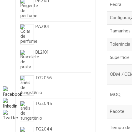
PB2101
Pedra
Configuraç
PA2101
Tamanhos
Tolerância
BL2101
Superfície
ODM / OE
TG2056
MOQ
TG2045
Pacote
Tempo de
TG2044