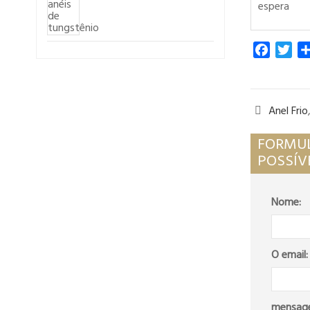
espera
Faceboo
Twi
Anel Frio

FORMUL
POSSÍVE
Nome:
O email:
mensag