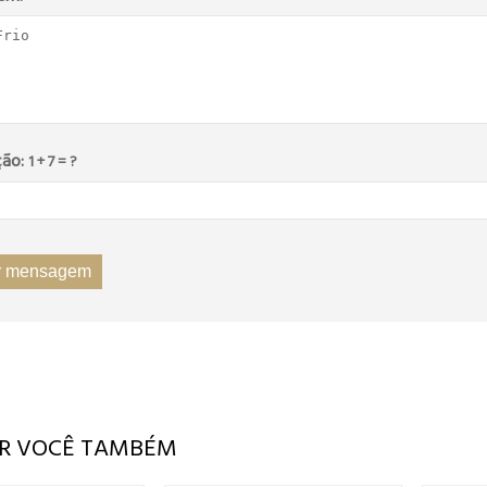
ção:
1 + 7 = ?
ER VOCÊ TAMBÉM