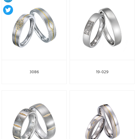
3086
19-029