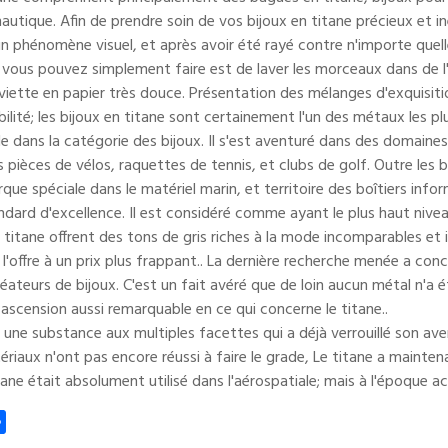
autique. Afin de prendre soin de vos bijoux en titane précieux et i
n phénomène visuel, et après avoir été rayé contre n'importe quelle
 vous pouvez simplement faire est de laver les morceaux dans de l
iette en papier très douce. Présentation des mélanges d'exquisitions
ilité; les bijoux en titane sont certainement l'un des métaux les p
 dans la catégorie des bijoux. Il s'est aventuré dans des domaines t
 pièces de vélos, raquettes de tennis, et clubs de golf. Outre les b
que spéciale dans le matériel marin, et territoire des boîtiers info
dard d'excellence. Il est considéré comme ayant le plus haut niveau
n titane offrent des tons de gris riches à la mode incomparables et 
e l'offre à un prix plus frappant.. La dernière recherche menée a co
éateurs de bijoux. C'est un fait avéré que de loin aucun métal n'a
 ascension aussi remarquable en ce qui concerne le titane..
t une substance aux multiples facettes qui a déjà verrouillé son av
ériaux n'ont pas encore réussi à faire le grade, Le titane a mainte
tane était absolument utilisé dans l'aérospatiale; mais à l'époque act
k
tter
Partager