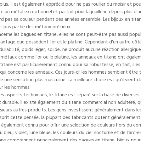
lus, il est également apprécié pour ne pas rouiller ou moisir et pou
tre un métal exceptionnel et parfait pour la joaillerie depuis plus 
rd pas sa couleur pendant des années ensemble. Les bijoux en titan
ont pas partie des métaux précieux.
cerne les bagues en titane, elles ne sont peut-être pas aussi popul
avantage que possèdent l'or et le platine. Cependant d'un autre côt
 durabilité, poids léger, solide, ne produit aucune réaction allergi
s métaux comme l'or ou le platine, les anneaux en titane ont éga
 titane est particulièrement connu pour sa robustesse, en fait, il 
qui concerne les anneaux. Ces jours-ci’ les hommes semblent être t
le une sensation plus masculine. La meilleure chose est qu'il vient 
ur les hommes!
es aspects techniques, le titane est séparé sur la base de diverses
et durable. Il existe également du titane commercial non adultéré, q
sieurs autres produits. Les gens investissent généralement dans les 
esprit cette pensée, la plupart des fabricants optent généralement 
t également connu pour offrir une sélection de couleurs hors du
u bleu, violet, lune bleue, les couleurs du ciel nocturne et de l'arc-e
tane comprennent principalement des bagues en titane, bijoux po