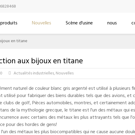
16828468
 produits
Nouvelles
Scène d'usine
nous
c
bijoux en titane
ction aux bijoux en titane
2020
Actualités industrielles
,
Nouvelles

ément naturel de couleur blanc gris argenté est utilisé à plusieurs 
 utilisé pour fabriquer des biens durables tels que des avions, et 
e clubs de golf, Pièces automobiles, montres, et certainement ado
itans de la mythologie grecque, le titane est l'un des métaux qu
oncurrence avec certains des métaux les plus attrayants tels que l'or 
ce pour des hordes de gens!
t l'un des métaux les plus biocompatibles qui ne cause aucune doul