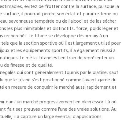
nestimables, évitez de frotter contre la surface, puisque la
 surface, il pourrait perdre son éclat et paraître terne ou
'eau savonneuse tempérée ou de l'alcool et de les sécher
 les plus inimitables et distinctifs, force, poids léger et
lus recherchés. Le titane se développe désormais à un
els que la section sportive où il est largement utilisé pour
ijoux et les équipements sportifs, il a également réussi à
rmatiques! Le métal titane est en train de représenter un
 de finesse et de qualité.
inégalés qui sont généralement fournis par le platine, sauf
nclu que le titane s'est positionné comme l'avant-garde du
 été en mesure de conquérir le marché aussi rapidement et
enir dans un marché progressivement en plein essor. Là où
nant fait ses preuves comme l'une des vraies solutions. Au
uelle, il a capturé un large éventail d'applications.