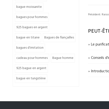
bague moissanite
Précédent:
Raiso
bagues pour hommes
925 bagues en argent
PEUT-ÊT
bague en titane
Bagues de fiançailles
»
Le purifica
bagues d'imitation
»
Conseils d
cadeau pour hommes
Bague homme
925 bague en argent
»
Introductio
bague en tungstène