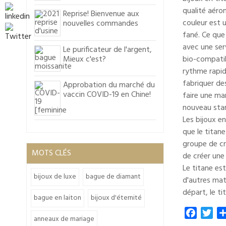
qualité aéron
Reprise! Bienvenue aux
couleur est u
nouvelles commandes
fané. Ce que
avec une serv
Le purificateur de l'argent,
Mieux c'est?
bio-compatib
rythme rapide
fabriquer des
Approbation du marché du
vaccin COVID-19 en Chine!
faire une mar
nouveau stan
Les bijoux e
que le titan
groupe de cr
MOTS CLÉS
de créer une
Le titane es
bijoux de luxe
bague de diamant
d'autres mat
départ, le ti
bague en laiton
bijoux d'éternité
Faceboo
Twi
anneaux de mariage