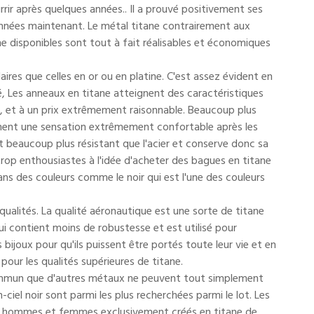
rrir après quelques années.. Il a prouvé positivement ses
d'années maintenant. Le métal titane contrairement aux
e disponibles sont tout à fait réalisables et économiques
aires que celles en or ou en platine. C'est assez évident en
é, Les anneaux en titane atteignent des caractéristiques
que, et à un prix extrêmement raisonnable. Beaucoup plus
lement une sensation extrêmement confortable après les
est beaucoup plus résistant que l'acier et conserve donc sa
rop enthousiastes à l'idée d'acheter des bagues en titane
dans des couleurs comme le noir qui est l'une des couleurs
 qualités. La qualité aéronautique est une sorte de titane
ui contient moins de robustesse et est utilisé pour
bijoux pour qu'ils puissent être portés toute leur vie et en
pour les qualités supérieures de titane.
 commun que d'autres métaux ne peuvent tout simplement
n-ciel noir sont parmi les plus recherchées parmi le lot. Les
ur hommes et femmes exclusivement créés en titane de