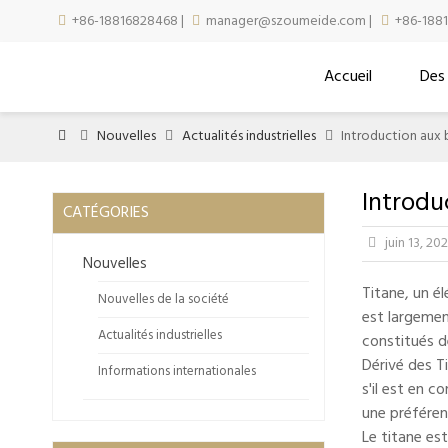
+86-18816828468
|
manager@szoumeide.com
|
+86-188



Accueil
Des
Nouvelles
Actualités industrielles
Introduction aux 




Introdu
CATÉGORIES
juin 13, 

Nouvelles
Titane, un él
Nouvelles de la société
est largement
Actualités industrielles
constitués d
Dérivé des T
Informations internationales
s'il est en c
une préféren
Le titane es