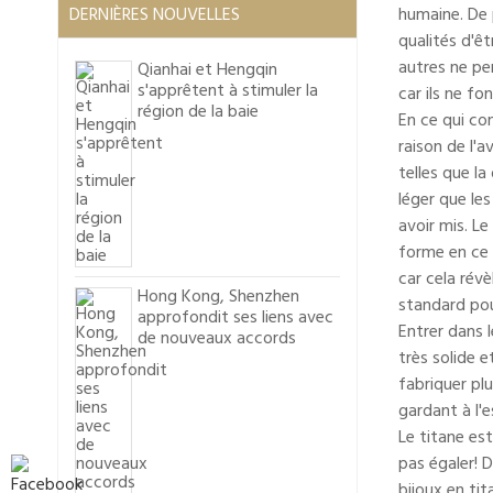
DERNIÈRES NOUVELLES
humaine. De p
qualités d'ê
autres ne pe
Qianhai et Hengqin
s'apprêtent à stimuler la
car ils ne f
région de la baie
En ce qui con
raison de l'
telles que la
léger que le
avoir mis. Le
forme en ce 
car cela révè
Hong Kong, Shenzhen
standard po
approfondit ses liens avec
Entrer dans l
de nouveaux accords
très solide 
fabriquer plu
gardant à l'
Le titane es
pas égaler! D
bijoux en ti